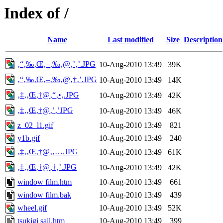
Index of /
Name
Last modified
Size
Description
‚“‚‰‚Œ‚–‚‰‚@‚’‚’.JPG
10-Aug-2010 13:49
39K
‚“‚‰‚Œ‚–‚‰‚@‚†‚’.JPG
10-Aug-2010 13:49
14K
‚‡‚‚Œ‚†@‚“‚•‚.JPG
10-Aug-2010 13:49
42K
‚‡‚‚Œ‚†@‚’‚’JPG
10-Aug-2010 13:49
46K
z_02_l1.gif
10-Aug-2010 13:49
821
y1b.gif
10-Aug-2010 13:49
240
‚‡‚‚Œ‚†@‚‚….JPG
10-Aug-2010 13:49
61K
‚‡‚‚Œ‚†@‚†‚’.JPG
10-Aug-2010 13:49
42K
window film.htm
10-Aug-2010 13:49
661
window film.bak
10-Aug-2010 13:49
439
wheel.gif
10-Aug-2010 13:49
52K
tsukigi sail.htm
10-Aug-2010 13:49
399